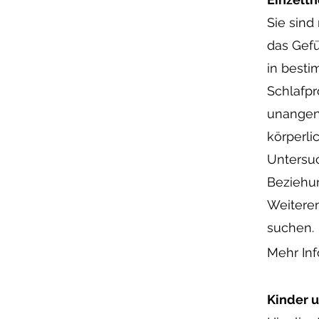
Sie sind
das Gefü
in besti
Schlafpr
unangen
körperli
Untersuc
Beziehu
Weitere
suchen.
Mehr In
Kinder u