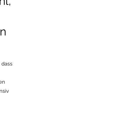
hl,
on
 dass
en
nsiv