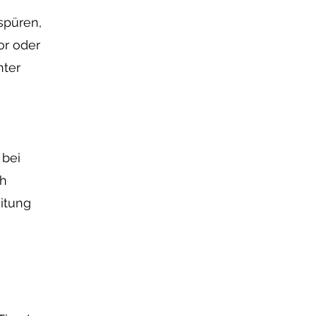
spüren,
or oder
nter
 bei
ch
itung