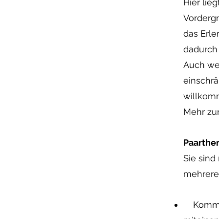
Hier lie
Vordergr
das Erle
dadurch 
Auch wen
einschrä
willkom
Mehr zur
Paarthe
Sie sind
mehrere
Kommuni