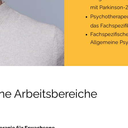
mit Parkinson-
Psychotherapeut
das Fachspezif
Fachspezifische
Allgemeine Psy
ne Arbeitsbereiche
herapie für Erwachsene