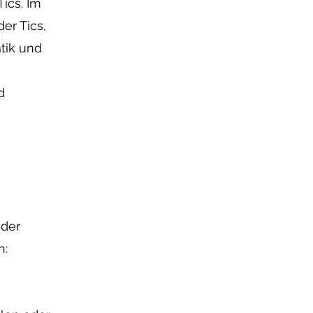
ics. Im
er Tics,
tik und
d
oder
n: