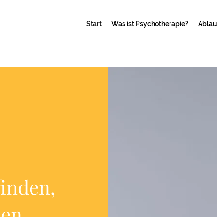
Start
Was ist Psychotherapie?
Ablau
inden,
den