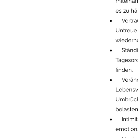
miteinan
es zu hä
Vertraue
Untreue 
wiederhe
Ständige
Tagesor
finden.
Verände
Lebensv
Umbrüch
belasten
Intimitä
emotiona