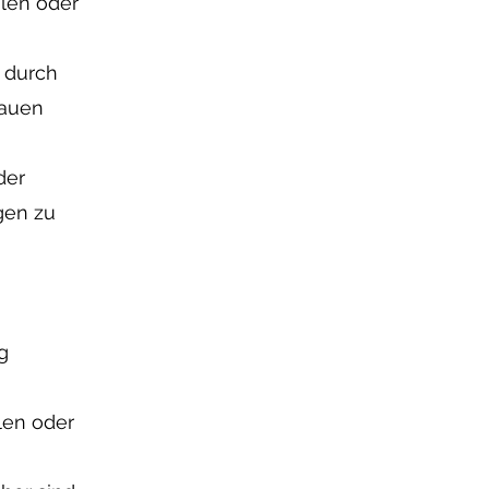
len oder
 durch
rauen
der
gen zu
g
len oder