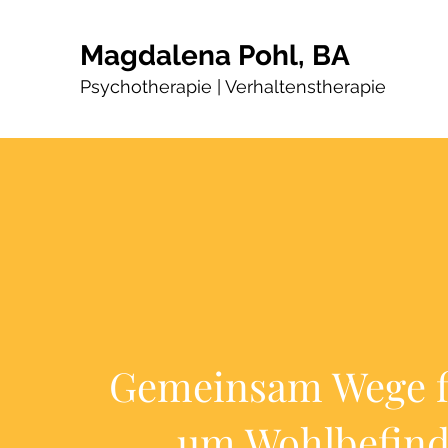
Magdalena Pohl, B
A
Psychotherapie | Verhaltensther
apie
Gemeinsam Wege f
um Wohlbefin