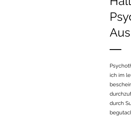
Hal
Psy
Aus
Psychoth
ich im l
beschei
durchzuf
durch Su
begutach